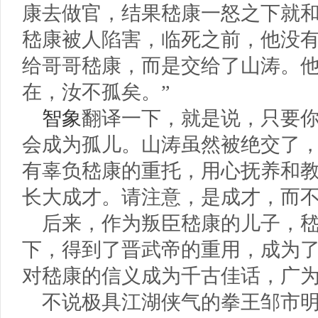
康去做官，结果嵇康一怒之下就
嵇康被人陷害，临死之前，他没
给哥哥嵇康，而是交给了山涛。他
在，汝不孤矣。”
智象
翻译一下，就是说，只要
会成为孤儿。山涛虽然被绝交了
有辜负嵇康的重托，用心抚养和
长大成才。请注意，是成才，而
后来，作为叛臣嵇康的儿子，
下，得到了晋武帝的重用，成为
对嵇康的信义成为千古佳话，广
不说极具江湖侠气的拳王邹市